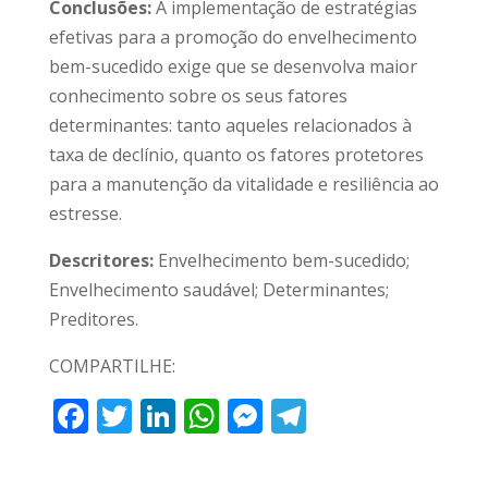
Conclusões:
A implementação de estratégias
efetivas para a promoção do envelhecimento
bem-sucedido exige que se desenvolva maior
conhecimento sobre os seus fatores
determinantes: tanto aqueles relacionados à
taxa de declínio, quanto os fatores protetores
para a manutenção da vitalidade e resiliência ao
estresse.
Descritores:
Envelhecimento bem-sucedido;
Envelhecimento saudável; Determinantes;
Preditores.
COMPARTILHE:
F
T
Li
W
M
T
ac
w
n
h
e
el
e
itt
k
at
ss
e